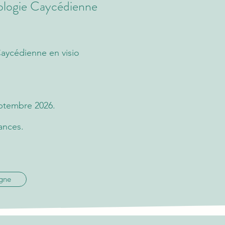
rologie Caycédienne
aycédienne en visio
eptembre 2026.
éances
.
igne