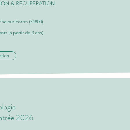
ATION & RECUPERATION
che-sur-Foron (74800).
nts (à partir de 3 ans).
ation
ologie
ntrée 2026