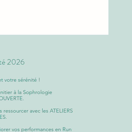
Eté 2026
t votre sérénité !
initier à la Sophrologie
COUVERTE.
s ressourcer avec les ATELIERS
ES.
liorer vos performances en Run