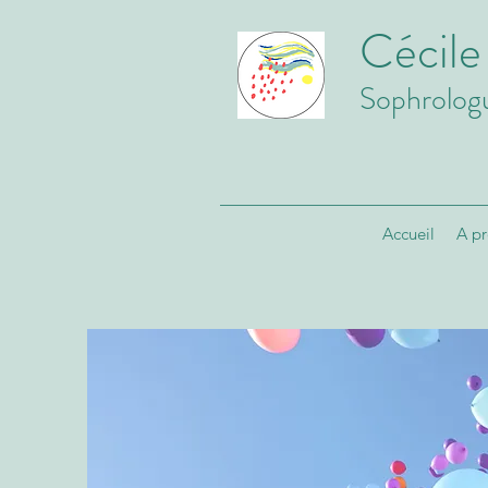
Cécil
Sophrolog
Accueil
A p